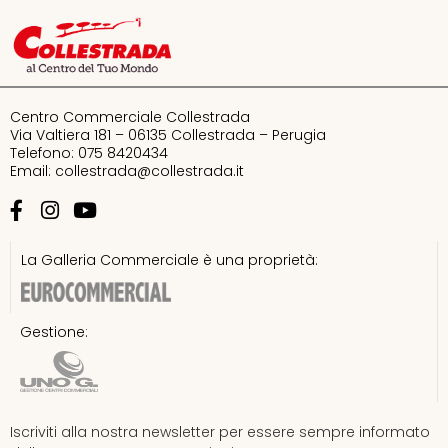
Bandito
Bata
Centro Commerciale Collestrada
Bershka
Via Valtiera 181 – 06135 Collestrada – Perugia
Telefono: 075 8420434
Email:
collestrada@collestrada.it
Calvin Klein
Calzedonia
La Galleria Commerciale è una proprietà:
Chic accent – Samsonite Group
Gestione:
Doppio Malto
Douglas
Iscriviti alla nostra newsletter per essere sempre informato
Equivalenza