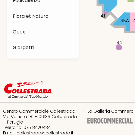
Equivalenza
Flora et Natura
41
45A
Geox
44
43
Giorgetti
GrandVision by
Optissimo
Guess
H&M
Centro Commerciale Collestrada
La Galleria Commercia
I love pokè
Via Valtiera 181 – 06135 Collestrada
– Perugia
Telefono: 075 8420434
I Preziosi
Email:
collestrada@collestrada.it