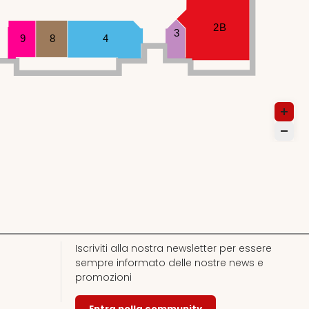
2B
3
9
8
4
Iscriviti alla nostra newsletter per essere
sempre informato delle nostre news e
promozioni
Entra nella community