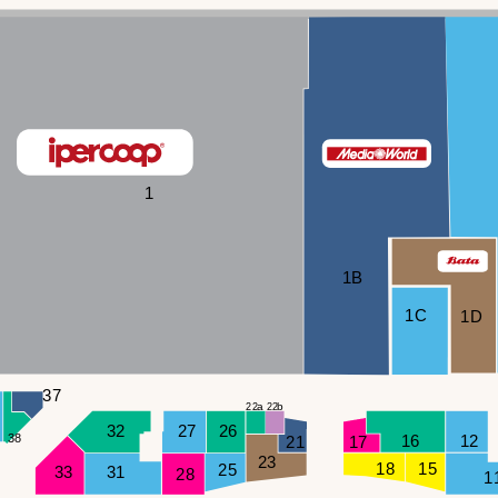
1
1B
1C
1D
37
a
b
22
22
32
27
26
16
38
12
21
17
23
18
15
25
33
31
28
1