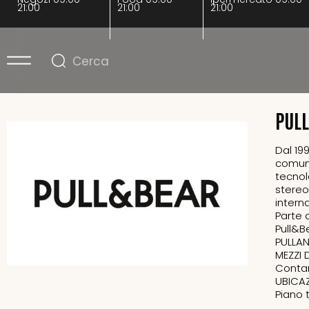
21:00
21:00
21:00
PUL
Dal 19
comunit
tecnol
stereot
intern
Parte 
Pull&Be
PULLA
MEZZI 
Contan
UBICAZ
Piano 