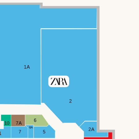
1A
2
6
10
7A
6A
2A
7
5
1