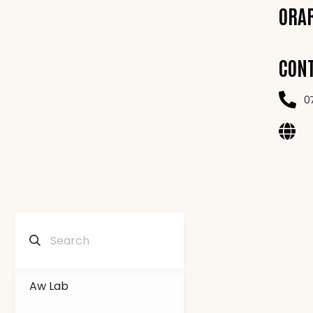
ORA
CONT
0
Aw Lab