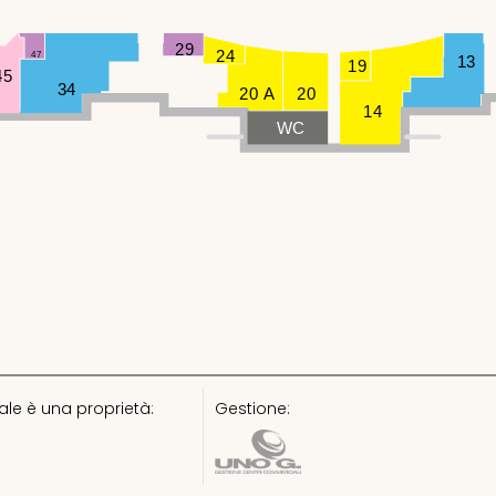
29
24
47
13
19
45
34
20 A
20
14
WC
le è una proprietà:
Gestione: