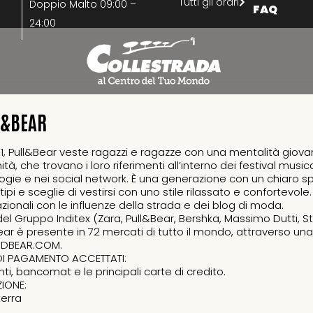
Tutti gli orari
Doppio Malto 09:00 –
FAQ
24:00
L&BEAR
91, Pull&Bear veste ragazzi e ragazze con una mentalità giovane
à, che trovano i loro riferimenti all’interno dei festival musica
ogie e nei social network. È una generazione con un chiaro spir
ipi e sceglie di vestirsi con uno stile rilassato e confortevol
azionali con le influenze della strada e dei blog di moda.
del Gruppo Inditex (Zara, Pull&Bear, Bershka, Massimo Dutti, 
ar è presente in 72 mercati di tutto il mondo, attraverso una re
NDBEAR.COM.
DI PAGAMENTO ACCETTATI:
ti, bancomat e le principali carte di credito.
IONE:
terra