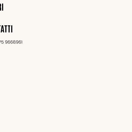
RI
ATTI
75 9668961