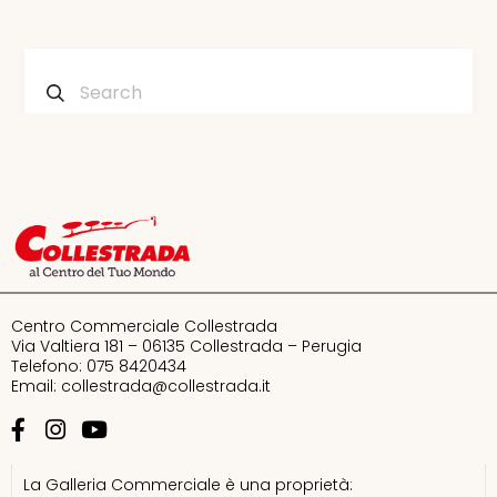
Aw Lab
Bandito
Bata
Centro Commerciale Collestrada
Bershka
Via Valtiera 181 – 06135 Collestrada – Perugia
Telefono: 075 8420434
Email:
collestrada@collestrada.it
Calvin Klein
Calzedonia
La Galleria Commerciale è una proprietà: