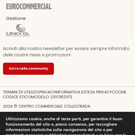
Chic accent – Samsonite Group
Gestione:
Doppio Malto
Douglas
Iscriviti alla nostra newsletter per essere sempre informato
Equivalenza
delle nostre news e promozioni
Flora et Natura
Entra nella community
Geox
TERMINI DI UTILIZZO
PRIVACY
INFORMATIVA ESTESA PRIVACY
COOKIE
CODICE ETICO
MODELLO 231
CREDITS
Giorgetti
2024 © CENTRO COMMERCIALE COLLESTRADA
GrandVision by Optissimo
Utilizziamo cookie, anche di terze parti, per garantire il buon
funzionamento del sito e, previo consenso, per raccogliere
Guess
informazioni statistiche sulla navigazione del sito e per