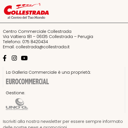
Bandito
Bata
Centro Commerciale Collestrada
Bershka
Via Valtiera 181 – 06135 Collestrada – Perugia
Telefono: 075 8420434
Email:
collestrada@collestrada.it
Calvin Klein
Calzedonia
La Galleria Commerciale è una proprietà:
Chic accent – Samsonite Group
Gestione:
Doppio Malto
Douglas
Iscriviti alla nostra newsletter per essere sempre informato
Equivalenza
delle nostre news e promozioni