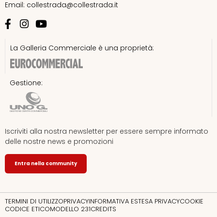
Email:
collestrada@collestrada.it
Calvin Klein
Calzedonia
La Galleria Commerciale è una proprietà:
Chic accent – Samsonite Group
Gestione:
Doppio Malto
Douglas
Iscriviti alla nostra newsletter per essere sempre informato
Equivalenza
delle nostre news e promozioni
Flora et Natura
Entra nella community
Geox
TERMINI DI UTILIZZO
PRIVACY
INFORMATIVA ESTESA PRIVACY
COOKIE
CODICE ETICO
MODELLO 231
CREDITS
Giorgetti