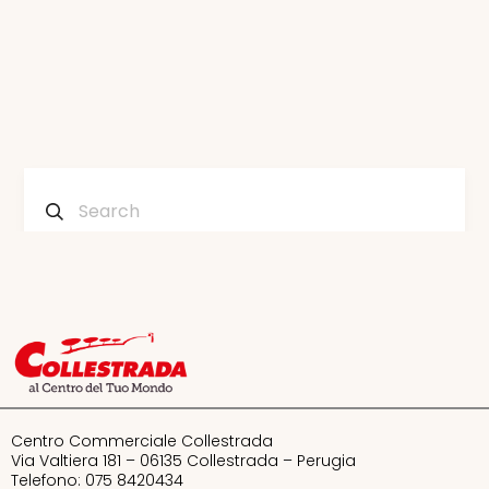
Aw Lab
Bandito
Bata
Centro Commerciale Collestrada
Bershka
Via Valtiera 181 – 06135 Collestrada – Perugia
Telefono: 075 8420434