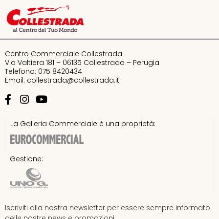
Bandito
Bata
Centro Commerciale Collestrada
Bershka
Via Valtiera 181 – 06135 Collestrada – Perugia
Telefono: 075 8420434
Email:
collestrada@collestrada.it
Calvin Klein
Calzedonia
La Galleria Commerciale è una proprietà:
Chic accent – Samsonite Group
Gestione:
Doppio Malto
Douglas
Iscriviti alla nostra newsletter per essere sempre informato
Equivalenza
delle nostre news e promozioni