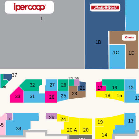
1
1B
1C
1D
37
a
b
22
22
32
27
26
16
38
12
21
17
23
18
15
25
33
31
28
1
29
24
47
13
19
45
34
20 A
20
14