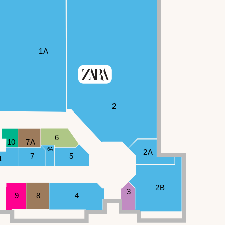
1A
2
6
10
7A
6A
2A
7
5
1
2B
3
9
8
4