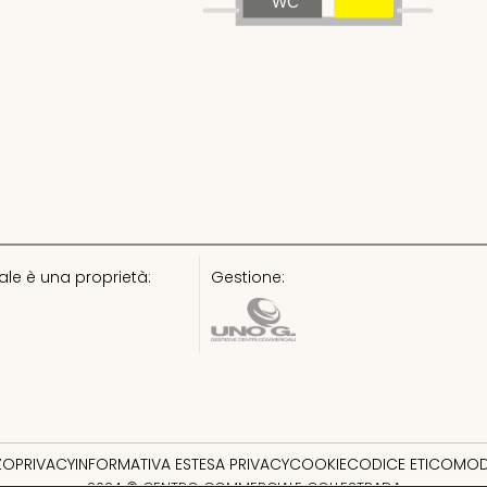
WC
le è una proprietà:
Gestione:
ZZO
PRIVACY
INFORMATIVA ESTESA PRIVACY
COOKIE
CODICE ETICO
MOD