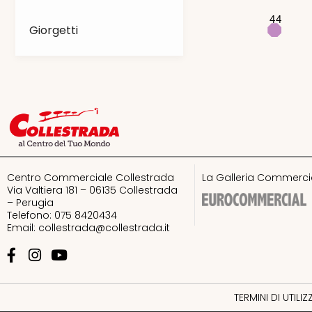
44
43
Giorgetti
GrandVision by
Optissimo
Guess
H&M
Centro Commerciale Collestrada
La Galleria Commercia
I love pokè
Via Valtiera 181 – 06135 Collestrada
– Perugia
Telefono: 075 8420434
I Preziosi
Email:
collestrada@collestrada.it
Imperial
Intimissimi
TERMINI DI UTILI