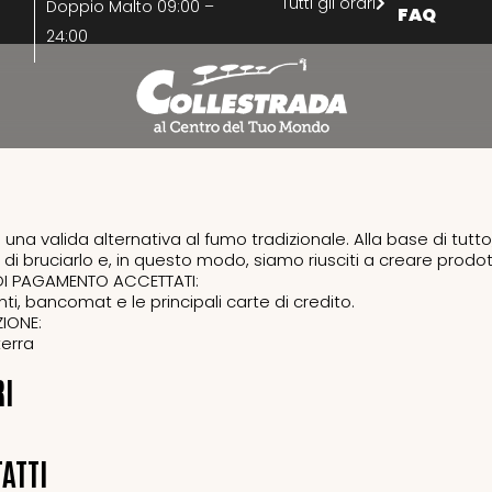
Tutti gli orari
Doppio Malto 09:00 –
FAQ
24:00
una valida alternativa al fumo tradizionale. Alla base di tutto
di bruciarlo e, in questo modo, siamo riusciti a creare prodotti 
DI PAGAMENTO ACCETTATI:
ti, bancomat e le principali carte di credito.
IONE:
terra
RI
ATTI