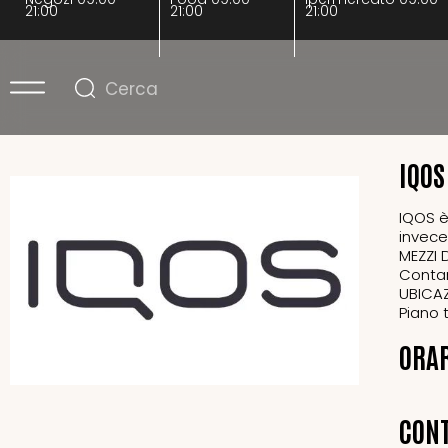
21:00
21:00
21:00
IQOS
IQOS è 
invece 
MEZZI 
Contan
UBICAZ
Piano 
ORA
CONT