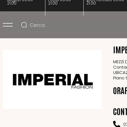
21:00
21:00
21:00
IMPE
MEZZI 
Contan
UBICA
Piano 
ORA
CONT
0