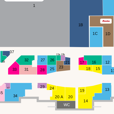
1
1B
1C
1D
37
a
b
22
22
32
27
26
16
38
12
21
17
23
18
15
25
33
31
28
1
29
24
47
13
19
45
34
20 A
20
14
WC