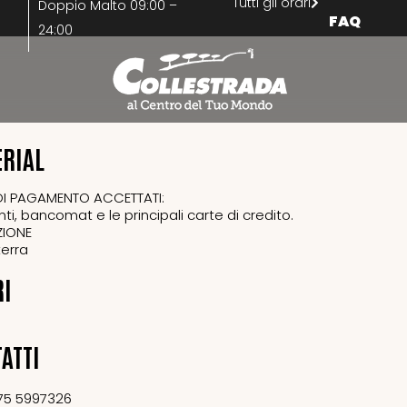
Tutti gli orari
Doppio Malto 09:00 –
FAQ
24:00
RIAL
DI PAGAMENTO ACCETTATI:
ti, bancomat e le principali carte di credito.
ZIONE
terra
RI
ATTI
75 5997326