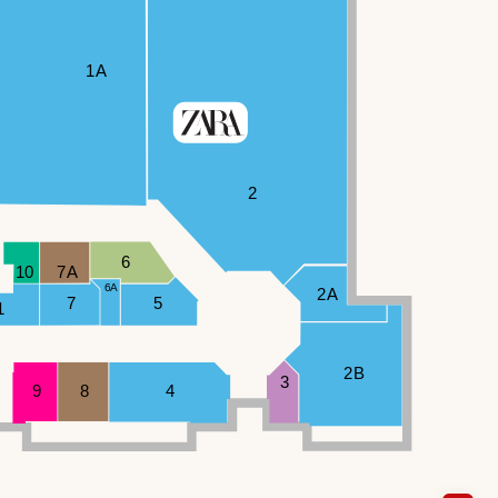
1A
2
6
10
7A
6A
2A
7
5
1
2B
3
9
8
4