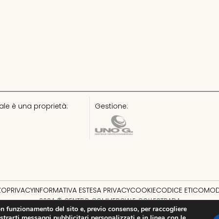
le è una proprietà:
Gestione:
ZZO
PRIVACY
INFORMATIVA ESTESA PRIVACY
COOKIE
CODICE ETICO
MOD
2024 © CENTRO COMMERCIALE COLLESTRADA
uon funzionamento del sito e, previo consenso, per raccogliere
strarti messaggi pubblicitari personalizzati e in linea con le