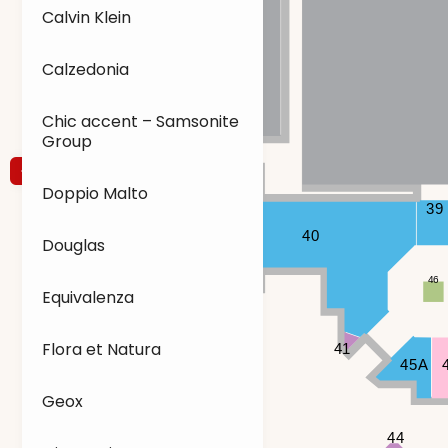
Calvin Klein
Calzedonia
Chic accent – Samsonite
Group
Doppio Malto
39
40
Douglas
46
Equivalenza
Flora et Natura
41
45A
Geox
44
43