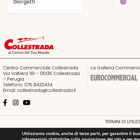
Giorgetti
GrandVision by
Optissimo
Guess
H&M
Centro Commerciale Collestrada
La Galleria Commercia
I love pokè
Via Valtiera 181 – 06135 Collestrada
– Perugia
Telefono: 075 8420434
I Preziosi
Email:
collestrada@collestrada.it
Imperial
Intimissimi
TERMINI DI UTILI
Utilizziamo cookie, anche di terze parti, per garantire il b
Intimissimi uomo
informazioni statistiche sulla navigazione del sito e per mo